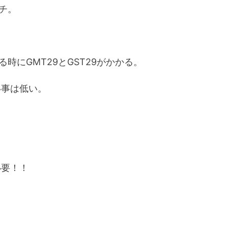
チ。
時にGMT29とGST29がかかる。
い事は低い。
必要！！