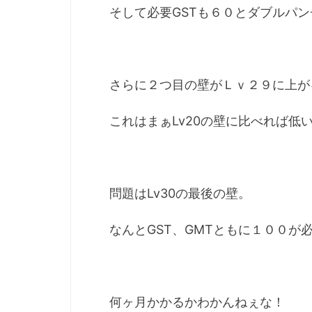
そして必要GSTも６０とダブルパン
さらに２つ目の壁がＬｖ２９に上がる
これはまぁLv20の壁に比べれば低
問題はLv30の最後の壁。
なんとGST、GMTともに１００が
何ヶ月かかるかわかんねぇな！