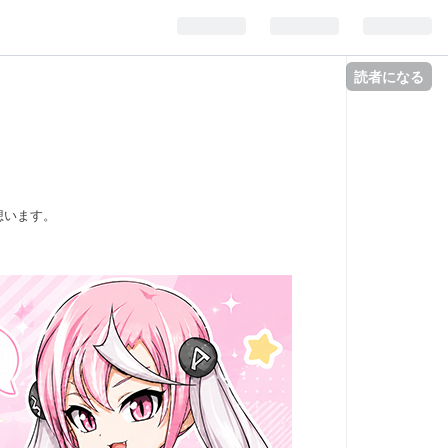
読者になる
想います。